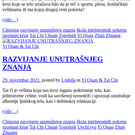
kroz koje se telo izražava bilo da je reč o sportu, plesu, borilačkim
veštinama ili ma kojoj drugoj vrsti pokreta?
(više…)
Chigong
razvijanje unutrašnjeg znanja
škola inteligentnih pokreta
spontani krug
Tai Chi Chuan
Topolsek
Yi Quan
Zhan Zhuang
Yi Quan & Tai Chi
RAZVIJANJE UNUTRAŠNJEG
ZNANJA
29. novembar 2021.
posted by
Ljubiša
in
Yi Quan & Tai Chi
Tai či je veština koja nas kroz lagano pokretanje tela, kao
jedinstvene celine, vodi ka savršenoj ravnoteži i spoznaji unutrašnje
alhemije ljudskog tela, kao i dubinskoj relaksaciji.
(više…)
Chigong
razvijanje unutrašnjeg znanja
škola inteligentnih pokreta
spontani krug
Tai Chi Chuan
Topolsek
Uechi ryu
Yi Quan
Zhan
Zhuang