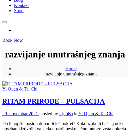
Blog
Kontakt
Shop
Book Now
razvijanje unutrašnjeg znanja
Home
razvijanje unutrašnjeg znanja
Yi Quan & Tai Chi
RITAM PRIRODE – PULSACIJA
29. novembar 2021.
posted by
Ljubiša
in
Yi Quan & Tai Chi
Da li uopšte postoji dobar ili loš pokret? Kako izabrati baš taj neki
poseban i izdvojiti ga kada postoji beskonačno mnogo vrsta pokreta