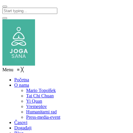
Menu
≡
╳
Početna
O nama
Mario Topolšek
Tai Chi Chuan
Yi Quan
Vremeplov
Humanitarni rad
Press-media-event
Časovi
Događaji