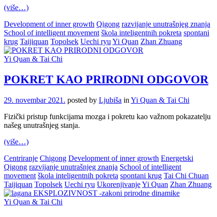
(više…)
Development of inner growth
Qigong
razvijanje unutrašnjeg znanja
School of intelligent movement
škola inteligentnih pokreta
spontani
krug
Taijiquan
Topolsek
Uechi ryu
Yi Quan
Zhan Zhuang
Yi Quan & Tai Chi
POKRET KAO PRIRODNI ODGOVOR
29. novembar 2021.
posted by
Ljubiša
in
Yi Quan & Tai Chi
Fizički pristup funkcijama mozga i pokretu kao važnom pokazatelju
našeg unutrašnjeg stanja.
(više…)
Centriranje
Chigong
Development of inner growth
Energetski
Qigong
razvijanje unutrašnjeg znanja
School of intelligent
movement
škola inteligentnih pokreta
spontani krug
Tai Chi Chuan
Taijiquan
Topolsek
Uechi ryu
Ukorenjivanje
Yi Quan
Zhan Zhuang
Yi Quan & Tai Chi