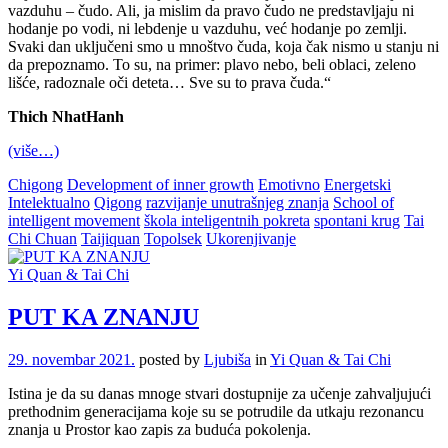
vazduhu – čudo. Ali, ja mislim da pravo čudo ne predstavljaju ni
hodanje po vodi, ni lebdenje u vazduhu, već hodanje po zemlji.
Svaki dan uključeni smo u mnoštvo čuda, koja čak nismo u stanju ni
da prepoznamo. To su, na primer: plavo nebo, beli oblaci, zeleno
lišće, radoznale oči deteta… Sve su to prava čuda.“
Thich Nha
tHanh
(više…)
Chigong
Development of inner growth
Emotivno
Energetski
Intelektualno
Qigong
razvijanje unutrašnjeg znanja
School of
intelligent movement
škola inteligentnih pokreta
spontani krug
Tai
Chi Chuan
Taijiquan
Topolsek
Ukorenjivanje
Yi Quan & Tai Chi
PUT KA ZNANJU
29. novembar 2021.
posted by
Ljubiša
in
Yi Quan & Tai Chi
Istina je da su danas mnoge stvari dostupnije za učenje zahvaljujući
prethodnim generacijama koje su se potrudile da utkaju rezonancu
znanja u Prostor kao zapis za buduća pokolenja.