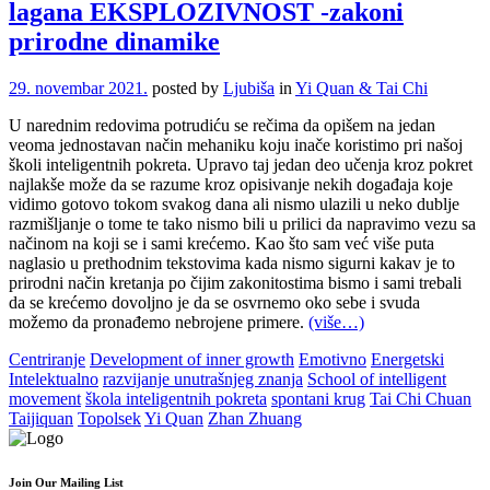
lagana EKSPLOZIVNOST -zakoni
prirodne dinamike
29. novembar 2021.
posted by
Ljubiša
in
Yi Quan & Tai Chi
U narednim redovima potrudiću se rečima da opišem na jedan
veoma jednostavan način mehaniku koju inače koristimo pri našoj
školi inteligentnih pokreta. Upravo taj jedan deo učenja kroz pokret
najlakše može da se razume kroz opisivanje nekih događaja koje
vidimo gotovo tokom svakog dana ali nismo ulazili u neko dublje
razmišljanje o tome te tako nismo bili u prilici da napravimo vezu sa
načinom na koji se i sami krećemo. Kao što sam već više puta
naglasio u prethodnim tekstovima kada nismo sigurni kakav je to
prirodni način kretanja po čijim zakonitostima bismo i sami trebali
da se krećemo dovoljno je da se osvrnemo oko sebe i svuda
možemo da pronađemo nebrojene primere.
(više…)
Centriranje
Development of inner growth
Emotivno
Energetski
Intelektualno
razvijanje unutrašnjeg znanja
School of intelligent
movement
škola inteligentnih pokreta
spontani krug
Tai Chi Chuan
Taijiquan
Topolsek
Yi Quan
Zhan Zhuang
Join Our Mailing List