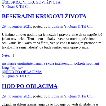
Yi Quan & Tai Chi
BESKRAJNI KRUGOVI ŽIVOTA
29. novembar 2021.
posted by
Ljubiša
in
Yi Quan & Tai Chi
Ulazimo u novu godinu pa je možda i pravo vreme da se napiše još
jedan novi tekst. Tema nema nikakve veze sa novim počecima i
odlukama šta i kako treba činiti, već je kao i u mnogim prethodnim
tekstovima sama „došla“ da bude realizovana upravo sada.
(više…)
razvijanje unutrašnjeg znanja
škola inteligentnih pokreta
spontani
krug
Topolsek
Yi Quan & Tai Chi
HOD PO OBLACIMA
29. novembar 2021.
posted by
Ljubiša
in
Yi Quan & Tai Chi
„Ljudi su skloni razmišljanju da je hodanje po vodi ili leb­denje u